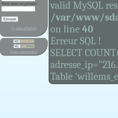
valid MySQL res
Votre nom ou pseudo
:
/var/www/sda
on line
40
[+ plus d'infos]
Erreur SQL !
SELECT COUNT(
Espace administrateur
adresse_ip="216.
Table 'willems_e