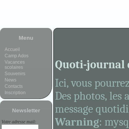
Menu
Accueil
Camp Ados
Quoti-journal 
Vacances
scolaires
Souvenirs
Ici, vous pourre
News
Contacts
Des photos, les a
Inscription
message quotidi
Newsletter
Warning
: mysq
Votre adresse mail
: